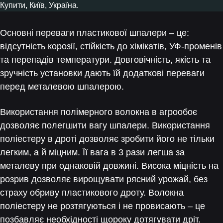
Основні переваги пластикової шпалери – це:
відсутність корозії, стійкість до хімікатів, УФ-променів
та перепадів температури. Довговічність, якість та
зручність установки дають їй додаткові переваги
перед металевою шпалерою.
Використання полімерного волокна в агрообоє
дозволяє полегшити вагу шпалери. Використання
поліестеру в дроті дозволяє зробити його не тільки
легким, а й міцним. Її вага в 3 рази легша за
металеву при однаковій довжині. Висока міцність на
розрив дозволяє вирощувати рясний урожай, без
страху обриву пластикового дроту. Волокна
поліестеру не розтягуються і не провисають – це
позбавляє необхідності щороку дотягувати дріт.