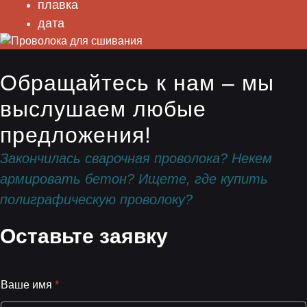
плавка
дата
Обращайтесь к нам – мы
выслушаем любые
предложения!
Закончилась сварочная проволока? Некем
армировать бетон? Ищете, где купить
полиграфическую проволоку?
Оставьте заявку
Ваше имя
*