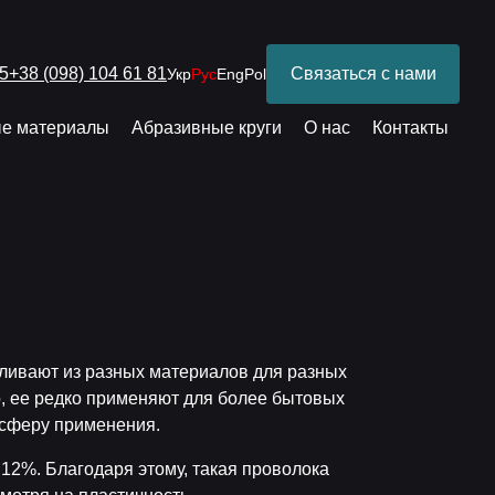
25
+38 (098) 104 61 81
Связаться с нами
Укр
Рус
Eng
Pol
е материалы
Абразивные круги
О нас
Контакты
вливают из разных материалов для разных
о, ее редко применяют для более бытовых
 сферу применения.
.12%. Благодаря этому, такая проволока